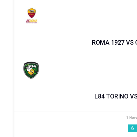
ROMA 1927 VS
L84 TORINO V
1 Nov
6