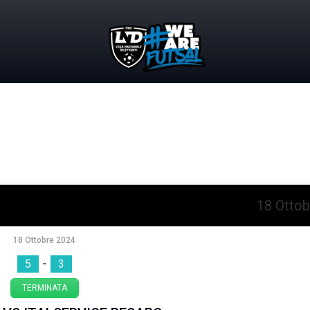
18 Ottob
18 Ottobre 2024
-
5
3
TERMINATA