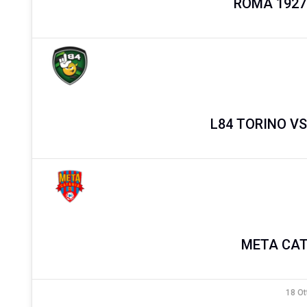
ROMA 1927
L84 TORINO V
META CAT
18 Ot