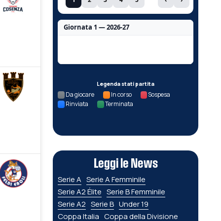
Giornata 1 — 2026-27
Nessun dato per questa giornata.
Legenda stati partita
Da giocare
In corso
Sospesa
Rinviata
Terminata
Leggi le News
Serie A
Serie A Femminile
Serie A2 Élite
Serie B Femminile
Serie A2
Serie B
Under 19
Coppa Italia
Coppa della Divisione