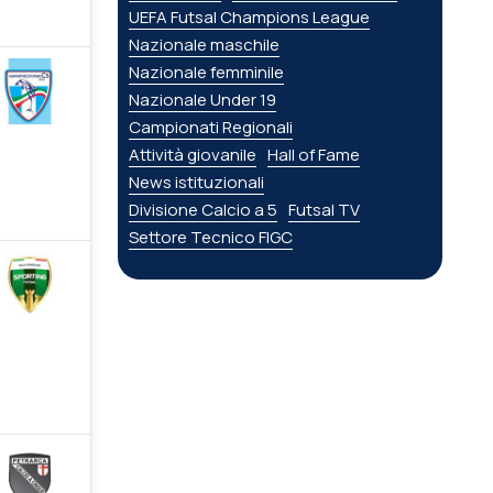
UEFA Futsal Champions League
Nazionale maschile
Nazionale femminile
Nazionale Under 19
Campionati Regionali
Attività giovanile
Hall of Fame
News istituzionali
Divisione Calcio a 5
Futsal TV
Settore Tecnico FIGC