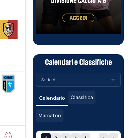
Calendari e Classifiche
Classifica
Calendario
Marcatori
1
2
3
4
5
‹
›