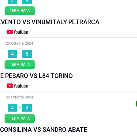
3
4
TERMINATA
EVENTO VS VINUMITALY PETRARCA
25 Ottobre 2024
-
4
5
TERMINATA
E PESARO VS L84 TORINO
25 Ottobre 2024
-
4
3
TERMINATA
 CONSILINA VS SANDRO ABATE