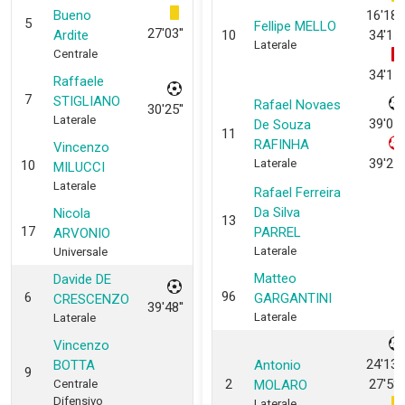
Bueno
16'18'',
5
Fellipe MELLO
27'03''
Ardite
10
34'17''
Laterale
Centrale
34'17''
Raffaele
7
STIGLIANO
Rafael Novaes
30'25''
Laterale
39'01''
De Souza
11
RAFINHA
Vincenzo
39'25''
Laterale
10
MILUCCI
Laterale
Rafael Ferreira
Da Silva
Nicola
13
17
PARREL
ARVONIO
Laterale
Universale
Matteo
Davide DE
96
6
GARGANTINI
CRESCENZO
39'48''
Laterale
Laterale
Vincenzo
24'13'',
BOTTA
Antonio
9
2
27'58''
Centrale
MOLARO
Difensivo
Laterale