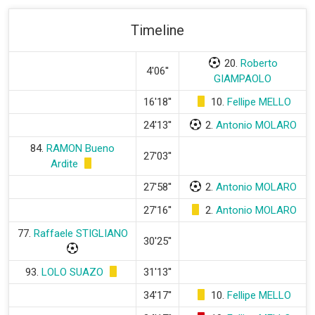
Timeline
20.
Roberto
4'06''
GIAMPAOLO
16'18''
10.
Fellipe MELLO
24'13''
2.
Antonio MOLARO
84.
RAMON Bueno
27'03''
Ardite
27'58''
2.
Antonio MOLARO
27'16''
2.
Antonio MOLARO
77.
Raffaele STIGLIANO
30'25''
93.
LOLO SUAZO
31'13''
34'17''
10.
Fellipe MELLO