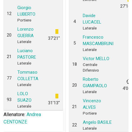
27'16''
Giorgio
12
LUBERTO
Davide
Portiere
4
LUCACEL
Laterale
Lorenzo
20
GUERRA
Francesco
37'21''
Laterale
5
MASCAMBRUNI
Laterale
Luciano
21
PASTORE
Victor MELLO
Laterale
18
Centrale
Difensivo
Tommaso
77
COLLETTA
Roberto
Laterale
20
GIAMPAOLO
4'06''
Laterale
LOLO
93
SUAZO
Vincenzo
31'13''
Laterale
21
ALVES
Portiere
Allenatore:
Andrea
CENTONZE
Angelo BASILE
22
Laterale