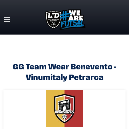
Skip to main content
HOME
»
GG TEAM WEAR BENEVENTO VS VINUMITALY
PETRARCA
GG Team Wear Benevento -
Vinumitaly Petrarca