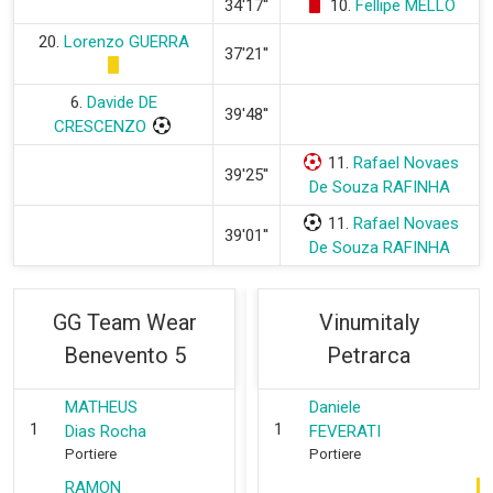
34'17''
10.
Fellipe MELLO
20.
Lorenzo GUERRA
37'21''
6.
Davide DE
39'48''
CRESCENZO
11.
Rafael Novaes
39'25''
De Souza RAFINHA
11.
Rafael Novaes
39'01''
De Souza RAFINHA
GG Team Wear
Vinumitaly
Benevento 5
Petrarca
MATHEUS
Daniele
1
1
Dias Rocha
FEVERATI
Portiere
Portiere
RAMON