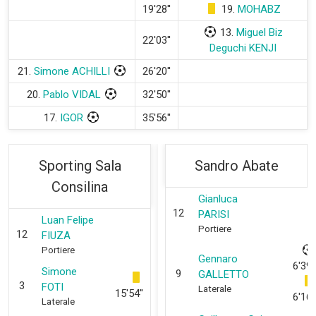
19'28''
19.
MOHABZ
13.
Miguel Biz
22'03''
Deguchi KENJI
21.
Simone ACHILLI
26'20''
20.
Pablo VIDAL
32'50''
17.
IGOR
35'56''
Sporting Sala
Sandro Abate
Consilina
Gianluca
12
PARISI
Luan Felipe
Portiere
12
FIUZA
Portiere
Gennaro
6'39''
Simone
9
GALLETTO
3
FOTI
Laterale
15'54''
6'16''
Laterale