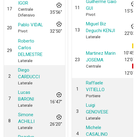
Guilherme Gaio
IGOR
11
GUI
17
Centrale
15'55''
35'56''
Pivot
Difensivo
Miguel Biz
Pablo VIDAL
20
13
Deguchi KENJI
32'50''
Pivot
22'03''
Laterale
Roberto
Carlos
29
10'45'',
Martinez Marin
DELMESTRE
23
12'07''
JOSEMA
Laterale
Centrale
Diego
12'07''
2
CARDUCCI
Raffaele
Laterale
1
VITIELLO
Lucas
Portiere
7
BARONI
16'47''
Luigi
Laterale
3
GENOVESE
Simone
Laterale
8
ACHILLI
26'20''
Michele
Laterale
4
CASALINO