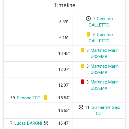
Timeline
9.
Gennaro
6'39''
GALLETTO
9.
Gennaro
6'16''
GALLETTO
3.
Martinez Marin
10'45''
JOSEMA
3.
Martinez Marin
12'07''
JOSEMA
3.
Martinez Marin
12'07''
JOSEMA
69.
Simone FOTI
15'54''
11.
Guilherme Gaio
15'55''
GUI
7.
Lucas BARONI
16'47''