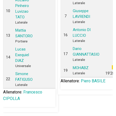
Rozalvo
Laterale
Pinheiro
10
Giuseppe
Luvizao
7
LAVRENDI
TATO
Laterale
Laterale
Antonio DI
Mattia
16
13
LUCCIO
SANTORO
Laterale
Portiere
Dario
Lucas
17
GIANNATTASIO
Exequiel
14
Laterale
DIAZ
Universale
MOHABZ
19
19'28''
Laterale
Simone
22
FATIGUSO
Allenatore:
Piero BASILE
Laterale
Allenatore:
Francesco
CIPOLLA