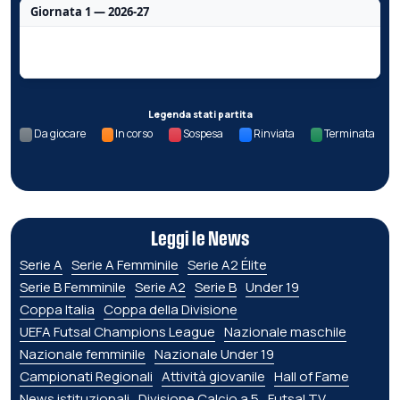
Giornata 1 — 2026-27
Nessun dato per questa giornata.
Legenda stati partita
Da giocare
In corso
Sospesa
Rinviata
Terminata
Leggi le News
Serie A
Serie A Femminile
Serie A2 Élite
Serie B Femminile
Serie A2
Serie B
Under 19
Coppa Italia
Coppa della Divisione
UEFA Futsal Champions League
Nazionale maschile
Nazionale femminile
Nazionale Under 19
Campionati Regionali
Attività giovanile
Hall of Fame
News istituzionali
Divisione Calcio a 5
Futsal TV