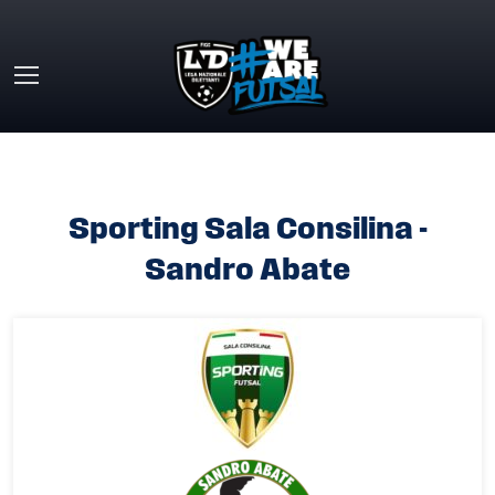
Skip to main content
HOME
»
SPORTING SALA CONSILINA VS SANDRO ABATE
Sporting Sala Consilina -
Sandro Abate