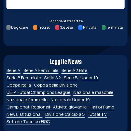
Legenda stati partita
Da giocare
In corso
Sospesa
Rinviata
Terminata
Leggi le News
Serie A
Serie A Femminile
Serie A2 Élite
Serie B Femminile
Serie A2
Serie B
Under 19
Coppa Italia
Coppa della Divisione
UEFA Futsal Champions League
Nazionale maschile
Nazionale femminile
Nazionale Under 19
Campionati Regionali
Attività giovanile
Hall of Fame
News istituzionali
Divisione Calcio a 5
Futsal TV
Settore Tecnico FIGC