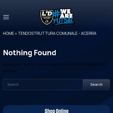
Skip to main content
HOME
»
TENDOSTRUTTURA COMUNALE - ACERRA
Nothing Found
Apologies, but no results were found for the requested
archive.
Search
Shop Online