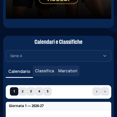
Calendari e Classifiche
Classifica
Marcatori
Calendario
1
2
3
4
5
‹
›
Giornata 1 — 2026-27
Nessun dato per questa giornata.