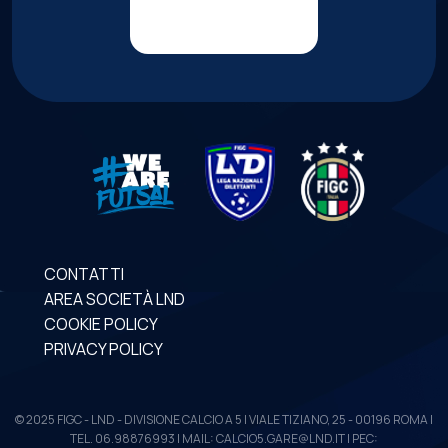
CONTATTI
AREA SOCIETÀ LND
COOKIE POLICY
PRIVACY POLICY
© 2025 FIGC - LND - DIVISIONE CALCIO A 5 | VIALE TIZIANO, 25 - 00196 ROMA |
TEL. 06.98876993 | MAIL: CALCIO5.GARE@LND.IT | PEC: