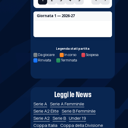
Giornata 1 — 2026-27
Nessun dato per questa giornata.
Legenda stati partita
Da giocare
In corso
Sospesa
Rinviata
Terminata
Leggi le News
Serie A
Serie A Femminile
Serie A2 Élite
Serie B Femminile
Serie A2
Serie B
Under 19
Coppa Italia
Coppa della Divisione