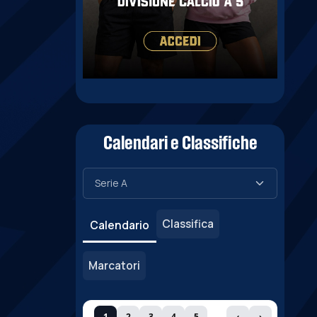
Calendari e Classifiche
Classifica
Calendario
Marcatori
1
2
3
4
5
‹
›