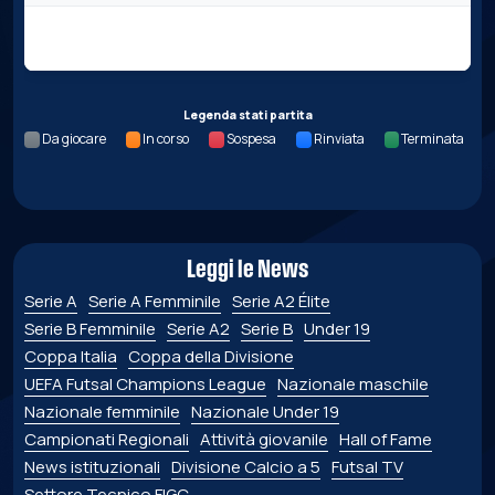
Nessun dato per questa giornata.
Legenda stati partita
Da giocare
In corso
Sospesa
Rinviata
Terminata
Leggi le News
Serie A
Serie A Femminile
Serie A2 Élite
Serie B Femminile
Serie A2
Serie B
Under 19
Coppa Italia
Coppa della Divisione
UEFA Futsal Champions League
Nazionale maschile
Nazionale femminile
Nazionale Under 19
Campionati Regionali
Attività giovanile
Hall of Fame
News istituzionali
Divisione Calcio a 5
Futsal TV
Settore Tecnico FIGC