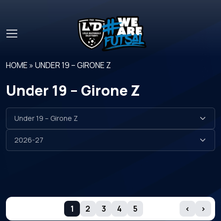
Skip to main content
HOME
»
UNDER 19 – GIRONE Z
Under 19 – Girone Z
GIORNATE
1
2
3
4
5
‹
›