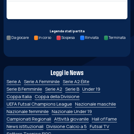
Nessun dato per questa giornata.
Legenda stati partita
Da giocare
In corso
Sospesa
Rinviata
Terminata
Leggi le News
Serie A
Serie A Femminile
Serie A2 Élite
Serie B Femminile
Serie A2
Serie B
Under 19
Coppa Italia
Coppa della Divisione
UEFA Futsal Champions League
Nazionale maschile
Nazionale femminile
Nazionale Under 19
Campionati Regionali
Attività giovanile
Hall of Fame
News istituzionali
Divisione Calcio a 5
Futsal TV
Settore Tecnico FIGC