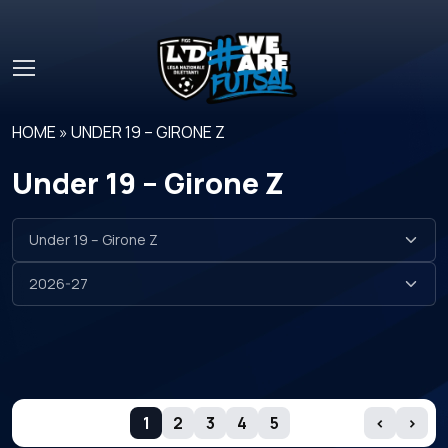
Skip to main content
HOME
»
UNDER 19 – GIRONE Z
Under 19 – Girone Z
GIORNATE
1
2
3
4
5
‹
›