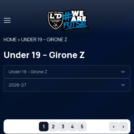
Skip to main content
HOME
»
UNDER 19 – GIRONE Z
Under 19 – Girone Z
GIORNATE
1
2
3
4
5
‹
›