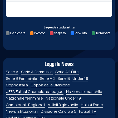
Nessun dato per questa giornata.
Legenda stati partita
Da giocare
In corso
Sospesa
Rinviata
Terminata
Leggi le News
Serie A
Serie A Femminile
Serie A2 Élite
Serie B Femminile
Serie A2
Serie B
Under 19
Coppa Italia
Coppa della Divisione
UEFA Futsal Champions League
Nazionale maschile
Nazionale femminile
Nazionale Under 19
Campionati Regionali
Attività giovanile
Hall of Fame
News istituzionali
Divisione Calcio a 5
Futsal TV
Settore Tecnico FIGC