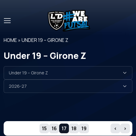
Skip to main content
HOME
»
UNDER 19 – GIRONE Z
Under 19 – Girone Z
GIORNATE
15
16
17
18
19
‹
›