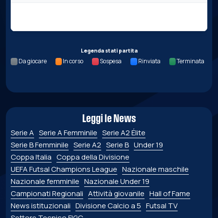
Nessun dato per questa giornata.
Legenda stati partita
Da giocare
In corso
Sospesa
Rinviata
Terminata
Leggi le News
Serie A
Serie A Femminile
Serie A2 Élite
Serie B Femminile
Serie A2
Serie B
Under 19
Coppa Italia
Coppa della Divisione
UEFA Futsal Champions League
Nazionale maschile
Nazionale femminile
Nazionale Under 19
Campionati Regionali
Attività giovanile
Hall of Fame
News istituzionali
Divisione Calcio a 5
Futsal TV
Settore Tecnico FIGC