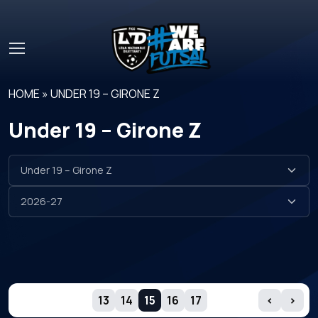
Skip to main content
HOME
»
UNDER 19 – GIRONE Z
Under 19 – Girone Z
GIORNATE
13
14
15
16
17
‹
›