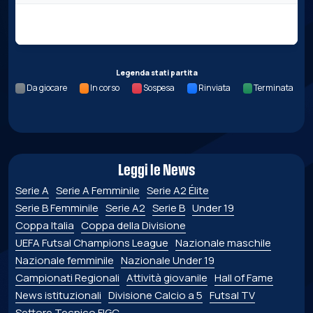
Nessun dato per questa giornata.
Legenda stati partita
Da giocare
In corso
Sospesa
Rinviata
Terminata
Leggi le News
Serie A
Serie A Femminile
Serie A2 Élite
Serie B Femminile
Serie A2
Serie B
Under 19
Coppa Italia
Coppa della Divisione
UEFA Futsal Champions League
Nazionale maschile
Nazionale femminile
Nazionale Under 19
Campionati Regionali
Attività giovanile
Hall of Fame
News istituzionali
Divisione Calcio a 5
Futsal TV
Settore Tecnico FIGC