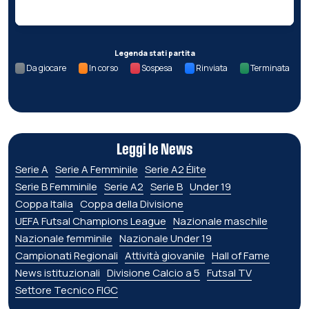
Legenda stati partita
Da giocare
In corso
Sospesa
Rinviata
Terminata
Leggi le News
Serie A
Serie A Femminile
Serie A2 Élite
Serie B Femminile
Serie A2
Serie B
Under 19
Coppa Italia
Coppa della Divisione
UEFA Futsal Champions League
Nazionale maschile
Nazionale femminile
Nazionale Under 19
Campionati Regionali
Attività giovanile
Hall of Fame
News istituzionali
Divisione Calcio a 5
Futsal TV
Settore Tecnico FIGC