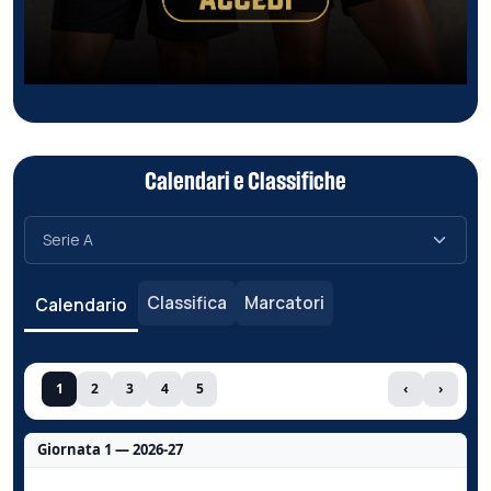
Calendari e Classifiche
Classifica
Marcatori
Calendario
1
2
3
4
5
‹
›
Giornata 1 — 2026-27
Nessun dato per questa giornata.