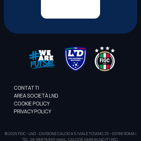
CONTATTI
AREA SOCIETÀ LND
COOKIE POLICY
PRIVACY POLICY
© 2025 FIGC - LND - DIVISIONE CALCIO A 5 | VIALE TIZIANO, 25 - 00196 ROMA |
TEL. 06.98876993 | MAIL: CALCIO5.GARE@LND.IT | PEC: