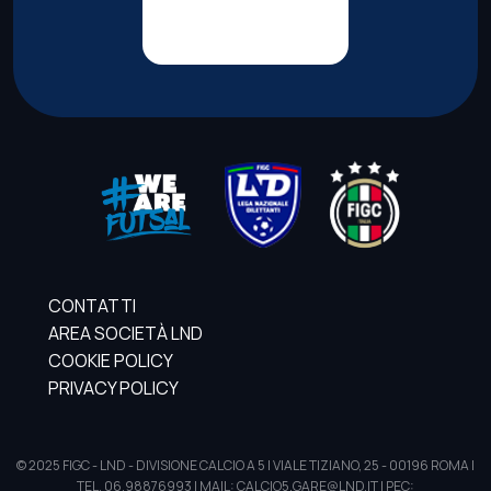
CONTATTI
AREA SOCIETÀ LND
COOKIE POLICY
PRIVACY POLICY
© 2025 FIGC - LND - DIVISIONE CALCIO A 5 | VIALE TIZIANO, 25 - 00196 ROMA |
TEL. 06.98876993 | MAIL: CALCIO5.GARE@LND.IT | PEC: