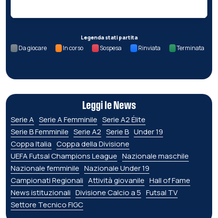
Legenda stati partita
Da giocare
In corso
Sospesa
Rinviata
Terminata
Leggi le News
Serie A
Serie A Femminile
Serie A2 Élite
Serie B Femminile
Serie A2
Serie B
Under 19
Coppa Italia
Coppa della Divisione
UEFA Futsal Champions League
Nazionale maschile
Nazionale femminile
Nazionale Under 19
Campionati Regionali
Attività giovanile
Hall of Fame
News istituzionali
Divisione Calcio a 5
Futsal TV
Settore Tecnico FIGC