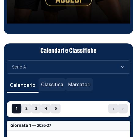
Calendari e Classifiche
Classifica
Marcatori
Calendario
1
2
3
4
5
‹
›
Giornata 1 — 2026-27
Nessun dato per questa giornata.