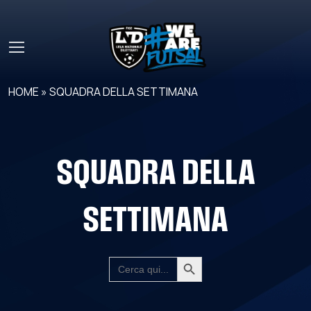
Skip to main content
HOME
»
SQUADRA DELLA SETTIMANA
SQUADRA DELLA
SETTIMANA
Search Button
SEARCH
FOR: