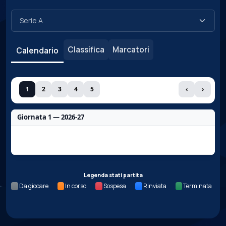
Classifica
Marcatori
Calendario
1
2
3
4
5
‹
›
Giornata 1 — 2026-27
Nessun dato per questa giornata.
Legenda stati partita
Da giocare
In corso
Sospesa
Rinviata
Terminata