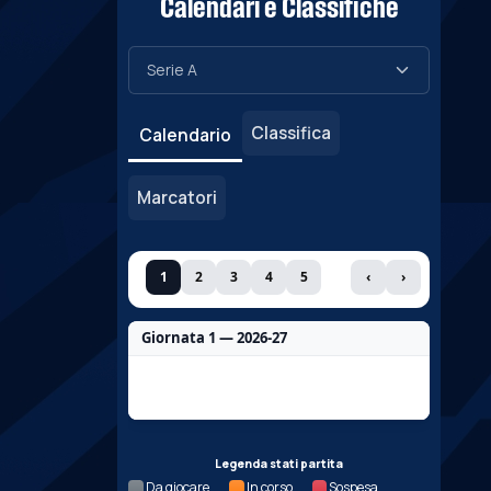
Calendari e Classifiche
Classifica
Calendario
Marcatori
1
2
3
4
5
‹
›
Giornata 1 — 2026-27
Nessun dato per questa giornata.
Legenda stati partita
Da giocare
In corso
Sospesa