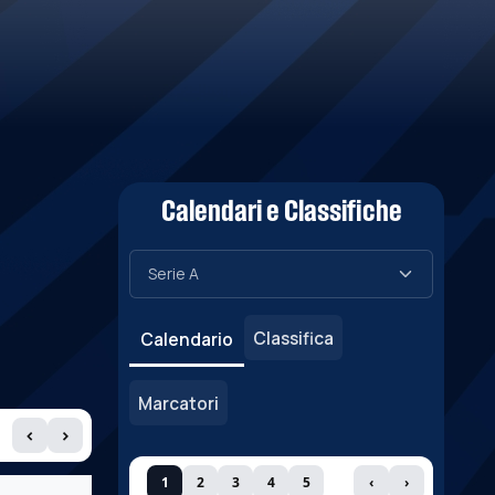
Calendari e Classifiche
Classifica
Calendario
Marcatori
‹
›
1
2
3
4
5
‹
›