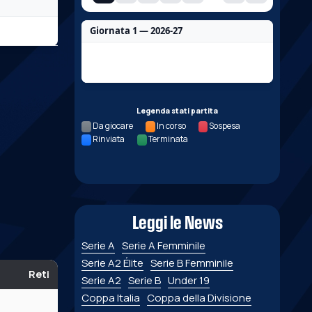
Giornata 1 — 2026-27
Nessun dato per questa giornata.
Legenda stati partita
Da giocare
In corso
Sospesa
Rinviata
Terminata
Leggi le News
Serie A
Serie A Femminile
Serie A2 Élite
Serie B Femminile
Reti
Serie A2
Serie B
Under 19
Coppa Italia
Coppa della Divisione