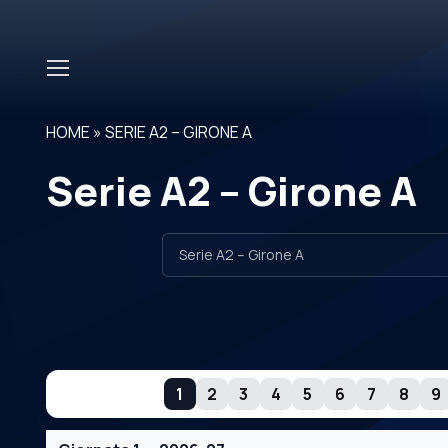
Skip to main content
HOME
»
SERIE A2 – GIRONE A
Serie A2 – Girone A
GIORNATE
1
2
3
4
5
6
7
8
9