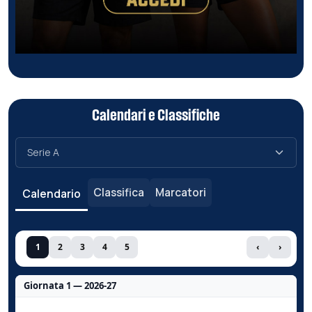
Calendari e Classifiche
Classifica
Marcatori
Calendario
1
2
3
4
5
‹
›
Giornata 1 — 2026-27
Nessun dato per questa giornata.