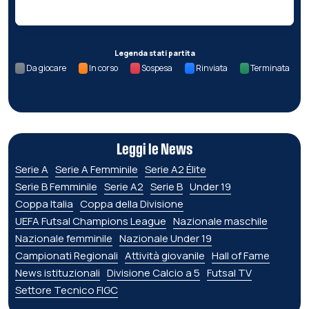
Legenda stati partita
Da giocare
In corso
Sospesa
Rinviata
Terminata
Leggi le News
Serie A
Serie A Femminile
Serie A2 Élite
Serie B Femminile
Serie A2
Serie B
Under 19
Coppa Italia
Coppa della Divisione
UEFA Futsal Champions League
Nazionale maschile
Nazionale femminile
Nazionale Under 19
Campionati Regionali
Attività giovanile
Hall of Fame
News istituzionali
Divisione Calcio a 5
Futsal TV
Settore Tecnico FIGC