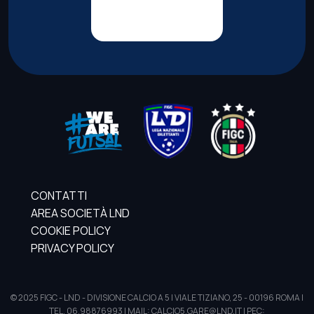
CONTATTI
AREA SOCIETÀ LND
COOKIE POLICY
PRIVACY POLICY
© 2025 FIGC - LND - DIVISIONE CALCIO A 5 | VIALE TIZIANO, 25 - 00196 ROMA |
TEL. 06.98876993 | MAIL: CALCIO5.GARE@LND.IT | PEC: