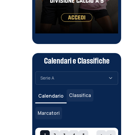
Calendari e Classifiche
Classifica
Calendario
Marcatori
1
2
3
4
5
‹
›