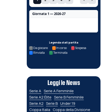
Giornata 1 — 2026-27
Nessun dato per questa giornata.
Legenda stati partita
Da giocare
In corso
Sospesa
Rinviata
Terminata
Leggi le News
Serie A
Serie A Femminile
Serie A2 Élite
Serie B Femminile
Serie A2
Serie B
Under 19
Coppa Italia
Coppa della Divisione