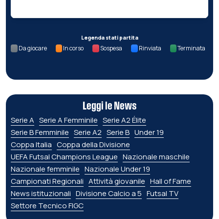
Legenda stati partita
Da giocare
In corso
Sospesa
Rinviata
Terminata
Leggi le News
Serie A
Serie A Femminile
Serie A2 Élite
Serie B Femminile
Serie A2
Serie B
Under 19
Coppa Italia
Coppa della Divisione
UEFA Futsal Champions League
Nazionale maschile
Nazionale femminile
Nazionale Under 19
Campionati Regionali
Attività giovanile
Hall of Fame
News istituzionali
Divisione Calcio a 5
Futsal TV
Settore Tecnico FIGC