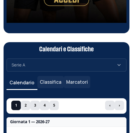
Calendari e Classifiche
Classifica
Marcatori
Calendario
1
2
3
4
5
‹
›
Giornata 1 — 2026-27
Nessun dato per questa giornata.