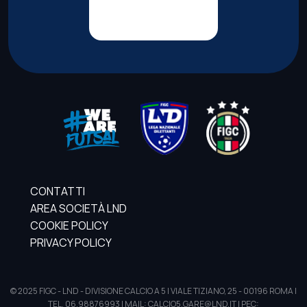
CONTATTI
AREA SOCIETÀ LND
COOKIE POLICY
PRIVACY POLICY
© 2025 FIGC - LND - DIVISIONE CALCIO A 5 | VIALE TIZIANO, 25 - 00196 ROMA |
TEL. 06.98876993 | MAIL: CALCIO5.GARE@LND.IT | PEC: