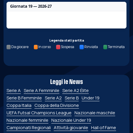
Giornata 19 — 2026-27
Nessun dato per questa giornata.
Legenda stati partita
Da giocare
In corso
Sospesa
Rinviata
Terminata
Leggi le News
Serie A
Serie A Femminile
Serie A2 Élite
Serie B Femminile
Serie A2
Serie B
Under 19
Coppa Italia
Coppa della Divisione
UEFA Futsal Champions League
Nazionale maschile
Nazionale femminile
Nazionale Under 19
Campionati Regionali
Attività giovanile
Hall of Fame