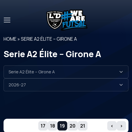
Skip to main content
HOME
»
SERIE A2 ÉLITE – GIRONE A
Serie A2 Élite – Girone A
GIORNATE
17
18
19
20
21
‹
›