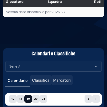
Giocatore
Squadra
Reti
Nessun dato disponibile per 2026-27.
Calendari e Classifiche
Classifica
Marcatori
Calendario
17
18
19
20
21
‹
›