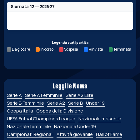
Giornata 12 — 2026-27
Nessun dato per questa giornata.
Legenda stati partita
Da giocare
In corso
Sospesa
Rinviata
Terminata
Leggi le News
Serie A
Serie A Femminile
Serie A2 Élite
Serie B Femminile
Serie A2
Serie B
Under 19
Coppa Italia
Coppa della Divisione
UEFA Futsal Champions League
Nazionale maschile
Nazionale femminile
Nazionale Under 19
Campionati Regionali
Attività giovanile
Hall of Fame