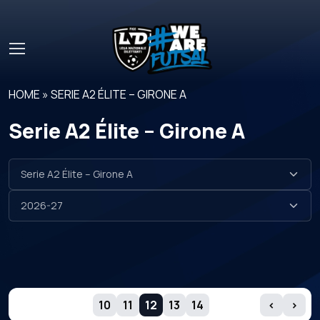
Skip to main content
HOME
»
SERIE A2 ÉLITE – GIRONE A
Serie A2 Élite – Girone A
GIORNATE
10
11
12
13
14
‹
›