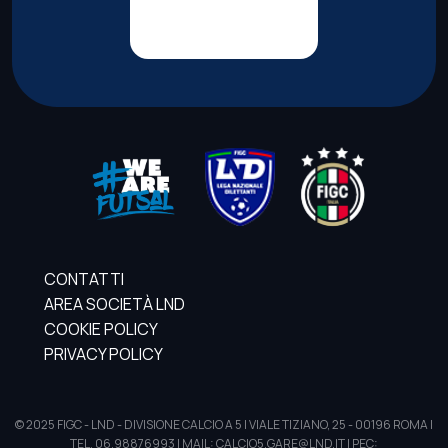
CONTATTI
AREA SOCIETÀ LND
COOKIE POLICY
PRIVACY POLICY
© 2025 FIGC - LND - DIVISIONE CALCIO A 5 | VIALE TIZIANO, 25 - 00196 ROMA |
TEL. 06.98876993 | MAIL: CALCIO5.GARE@LND.IT | PEC: