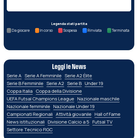
Legenda stati partita
Da giocare
In corso
Sospesa
Rinviata
Terminata
Leggi le News
Serie A
Serie A Femminile
Serie A2 Élite
Serie B Femminile
Serie A2
Serie B
Under 19
Coppa Italia
Coppa della Divisione
UEFA Futsal Champions League
Nazionale maschile
Nazionale femminile
Nazionale Under 19
Campionati Regionali
Attività giovanile
Hall of Fame
News istituzionali
Divisione Calcio a 5
Futsal TV
Settore Tecnico FIGC