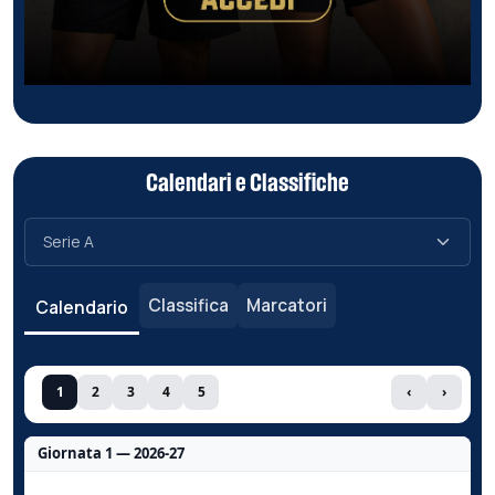
Calendari e Classifiche
Classifica
Marcatori
Calendario
1
2
3
4
5
‹
›
Giornata 1 — 2026-27
Nessun dato per questa giornata.