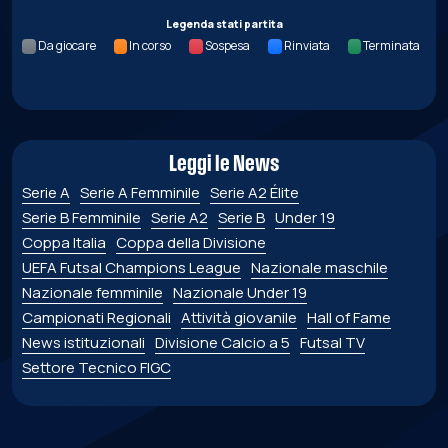
Legenda stati partita
Da giocare
In corso
Sospesa
Rinviata
Terminata
Leggi le News
Serie A
Serie A Femminile
Serie A2 Élite
Serie B Femminile
Serie A2
Serie B
Under 19
Coppa Italia
Coppa della Divisione
UEFA Futsal Champions League
Nazionale maschile
Nazionale femminile
Nazionale Under 19
Campionati Regionali
Attività giovanile
Hall of Fame
News istituzionali
Divisione Calcio a 5
Futsal TV
Settore Tecnico FIGC