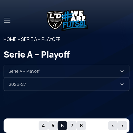
Skip to main content
HOME
»
SERIE A – PLAYOFF
Serie A – Playoff
GIORNATE
4
5
6
7
8
‹
›