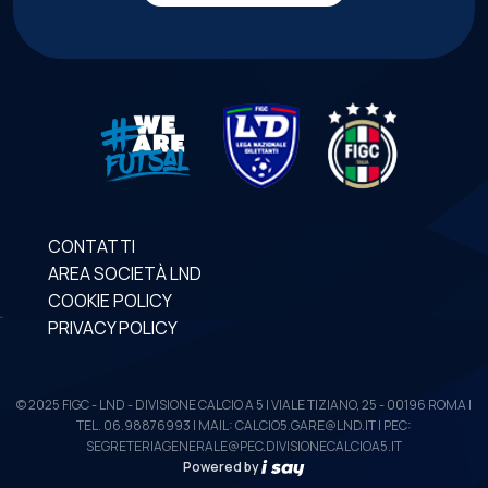
CONTATTI
AREA SOCIETÀ LND
COOKIE POLICY
PRIVACY POLICY
© 2025 FIGC - LND - DIVISIONE CALCIO A 5 | VIALE TIZIANO, 25 - 00196 ROMA |
TEL. 06.98876993 | MAIL: CALCIO5.GARE@LND.IT | PEC:
SEGRETERIAGENERALE@PEC.DIVISIONECALCIOA5.IT
Powered by