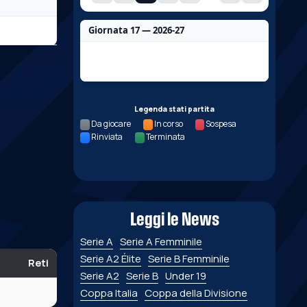
Giornata 17 — 2026-27
Nessun dato per questa giornata.
Legenda stati partita
Da giocare
In corso
Sospesa
Rinviata
Terminata
Leggi le News
Serie A
Serie A Femminile
Serie A2 Élite
Serie B Femminile
Reti
Serie A2
Serie B
Under 19
Coppa Italia
Coppa della Divisione