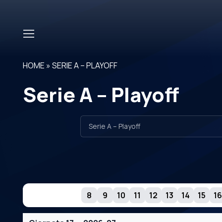
Skip to main content
HOME
»
SERIE A – PLAYOFF
Serie A – Playoff
GIORNATE
8
9
10
11
12
13
14
15
16