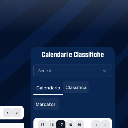
Calendari e Classifiche
Classifica
Calendario
Marcatori
‹
›
15
16
17
18
19
‹
›