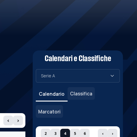
Calendari e Classifiche
Classifica
Calendario
Marcatori
‹
›
2
3
4
5
6
‹
›