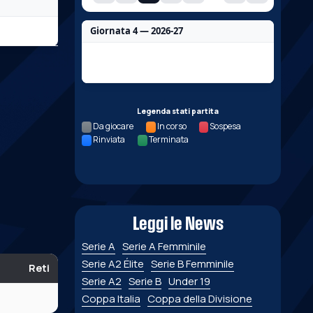
Giornata 4 — 2026-27
Nessun dato per questa giornata.
Legenda stati partita
Da giocare
In corso
Sospesa
Rinviata
Terminata
Leggi le News
Serie A
Serie A Femminile
Serie A2 Élite
Serie B Femminile
Reti
Serie A2
Serie B
Under 19
Coppa Italia
Coppa della Divisione