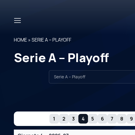
Skip to main content
HOME
»
SERIE A – PLAYOFF
Serie A – Playoff
GIORNATE
1
2
3
4
5
6
7
8
9