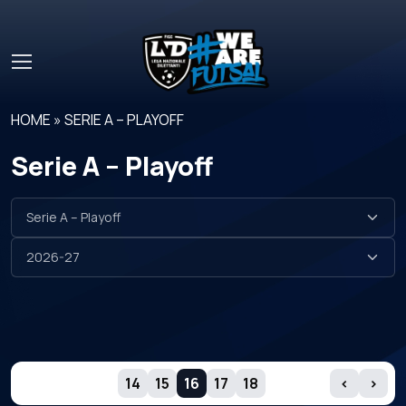
Skip to main content
HOME
»
SERIE A – PLAYOFF
Serie A – Playoff
GIORNATE
14
15
16
17
18
‹
›