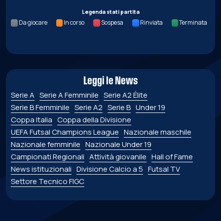
Legenda stati partita
Da giocare
In corso
Sospesa
Rinviata
Terminata
Leggi le News
Serie A
Serie A Femminile
Serie A2 Élite
Serie B Femminile
Serie A2
Serie B
Under 19
Coppa Italia
Coppa della Divisione
UEFA Futsal Champions League
Nazionale maschile
Nazionale femminile
Nazionale Under 19
Campionati Regionali
Attività giovanile
Hall of Fame
News istituzionali
Divisione Calcio a 5
Futsal TV
Settore Tecnico FIGC