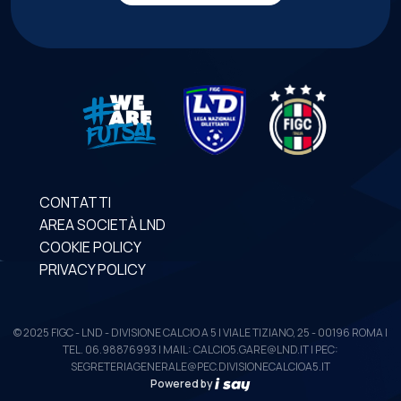
CONTATTI
AREA SOCIETÀ LND
COOKIE POLICY
PRIVACY POLICY
© 2025 FIGC - LND - DIVISIONE CALCIO A 5 | VIALE TIZIANO, 25 - 00196 ROMA |
TEL. 06.98876993 | MAIL: CALCIO5.GARE@LND.IT | PEC:
SEGRETERIAGENERALE@PEC.DIVISIONECALCIOA5.IT
Powered by