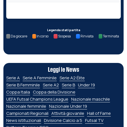
Nessun dato per questa giornata.
Legenda stati partita
Da giocare
In corso
Sospesa
Rinviata
Terminata
Leggi le News
Serie A
Serie A Femminile
Serie A2 Élite
Serie B Femminile
Serie A2
Serie B
Under 19
Coppa Italia
Coppa della Divisione
UEFA Futsal Champions League
Nazionale maschile
Nazionale femminile
Nazionale Under 19
Campionati Regionali
Attività giovanile
Hall of Fame
News istituzionali
Divisione Calcio a 5
Futsal TV