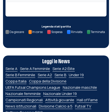
Nessun dato per questa giornata.
Legenda stati partita
Da giocare
In corso
Sospesa
Rinviata
Terminata
Leggi le News
Serie A
Serie A Femminile
Serie A2 Élite
Serie B Femminile
Serie A2
Serie B
Under 19
Coppa Italia
Coppa della Divisione
UEFA Futsal Champions League
Nazionale maschile
Nazionale femminile
Nazionale Under 19
Campionati Regionali
Attività giovanile
Hall of Fame
News istituzionali
Divisione Calcio a 5
Futsal TV