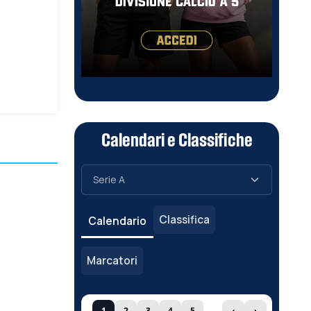
Calendari e Classifiche
Classifica
Calendario
Marcatori
1
2
3
4
5
‹
›