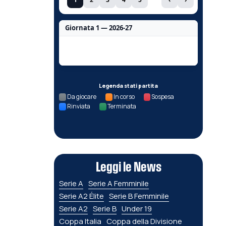
Giornata 1 — 2026-27
Nessun dato per questa giornata.
Legenda stati partita
Da giocare
In corso
Sospesa
Rinviata
Terminata
Leggi le News
Serie A
Serie A Femminile
Serie A2 Élite
Serie B Femminile
Serie A2
Serie B
Under 19
Coppa Italia
Coppa della Divisione