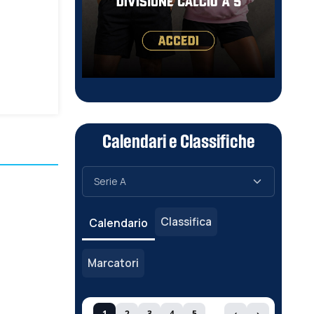
Calendari e Classifiche
Classifica
Calendario
Marcatori
1
2
3
4
5
‹
›