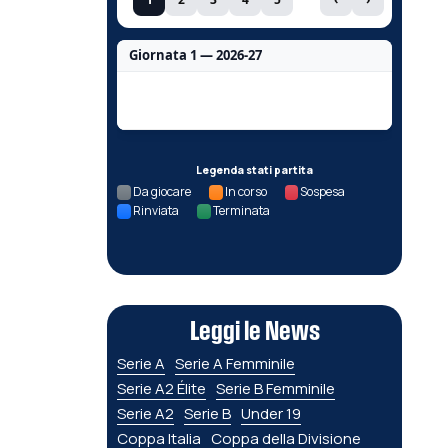
Giornata 1 — 2026-27
Nessun dato per questa giornata.
Legenda stati partita
Da giocare
In corso
Sospesa
Rinviata
Terminata
Leggi le News
Serie A
Serie A Femminile
Serie A2 Élite
Serie B Femminile
Serie A2
Serie B
Under 19
Coppa Italia
Coppa della Divisione