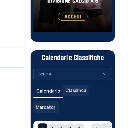
Calendari e Classifiche
Classifica
Calendario
Marcatori
1
2
3
4
5
‹
›