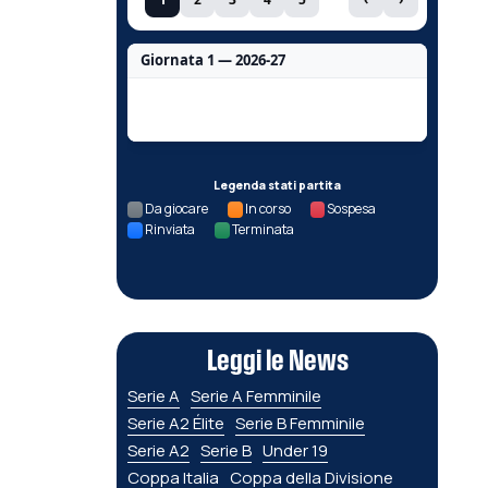
Giornata 1 — 2026-27
Nessun dato per questa giornata.
Legenda stati partita
Da giocare
In corso
Sospesa
Rinviata
Terminata
Leggi le News
Serie A
Serie A Femminile
Serie A2 Élite
Serie B Femminile
Serie A2
Serie B
Under 19
Coppa Italia
Coppa della Divisione