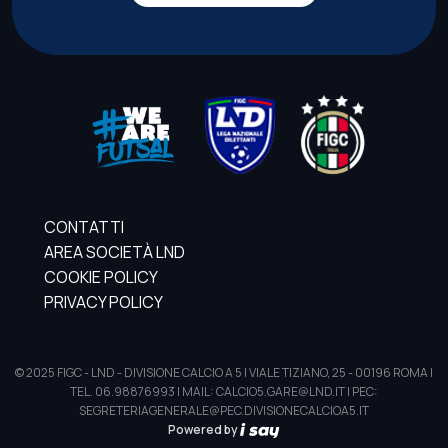
CONTATTI
AREA SOCIETÀ LND
COOKIE POLICY
PRIVACY POLICY
© 2025 FIGC - LND - DIVISIONE CALCIO A 5 | VIALE TIZIANO, 25 - 00196 ROMA |
TEL. 06.98876993 | MAIL: CALCIO5.GARE@LND.IT | PEC:
SEGRETERIAGENERALE@PEC.DIVISIONECALCIOA5.IT
Powered by