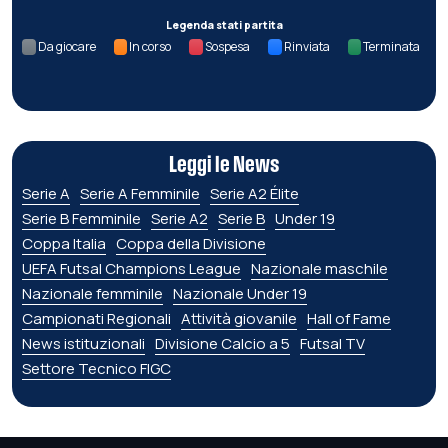
Legenda stati partita
Da giocare
In corso
Sospesa
Rinviata
Terminata
Leggi le News
Serie A
Serie A Femminile
Serie A2 Élite
Serie B Femminile
Serie A2
Serie B
Under 19
Coppa Italia
Coppa della Divisione
UEFA Futsal Champions League
Nazionale maschile
Nazionale femminile
Nazionale Under 19
Campionati Regionali
Attività giovanile
Hall of Fame
News istituzionali
Divisione Calcio a 5
Futsal TV
Settore Tecnico FIGC