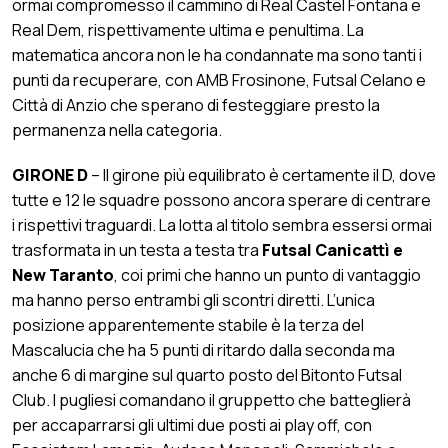
ormai compromesso il cammino di Real Castel Fontana e
Real Dem, rispettivamente ultima e penultima. La
matematica ancora non le ha condannate ma sono tanti i
punti da recuperare, con AMB Frosinone, Futsal Celano e
Città di Anzio che sperano di festeggiare presto la
permanenza nella categoria.
GIRONE D
– Il girone più equilibrato è certamente il D, dove
tutte e 12 le squadre possono ancora sperare di centrare
i rispettivi traguardi. La lotta al titolo sembra essersi ormai
trasformata in un testa a testa tra
Futsal Canicattì e
New Taranto
, coi primi che hanno un punto di vantaggio
ma hanno perso entrambi gli scontri diretti. L’unica
posizione apparentemente stabile è la terza del
Mascalucia che ha 5 punti di ritardo dalla seconda ma
anche 6 di margine sul quarto posto del Bitonto Futsal
Club. I pugliesi comandano il gruppetto che batteglierà
per accaparrarsi gli ultimi due posti ai play off, con