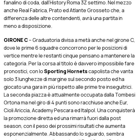
fanalino di coda, dall’History Roma 3Z settimo. Nel mezzo
anche Real Fabrica, Prato ed Atlante Grosseto che, a
differenza delle altre contendenti, avrà una partita in
meno a disposizione.
GIRONE C
– Graduatoria divisa a metà anche nel girone C,
dove le prime 6 squadre concorrono per le posizioni di
vertice mentre le restanti cinque pensano a mantenere la
categoria. Per la corsa al titolo è davvero impossibile fare
pronostici, con lo
Sporting Hornets
capolista che vanta
solo 3 lunghezze di margine sul secondo posto ed ha
giocato una gara in più rispetto alle prime tre inseguitrici.
La seconda piazza è attualmente occupata dalla Tombesi
Ortona ma nel giro di 4 punti sono racchiuse anche Eur,
Cioli Ariccia, Academy Pescara ed Italpol. Una conquisterà
la promozione diretta ed una rimarrà fuori dalla post
season, con il peso dei prossimi risultati che aumenta
esponenzialmente. Abbassando lo sguardo, sembra