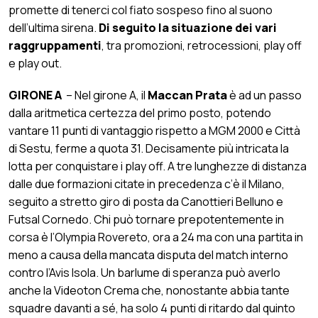
promette di tenerci col fiato sospeso fino al suono
dell’ultima sirena.
Di seguito la situazione dei vari
raggruppamenti
, tra promozioni, retrocessioni, play off
e play out.
GIRONE A
– Nel girone A, il
Maccan Prata
è ad un passo
dalla aritmetica certezza del primo posto, potendo
vantare 11 punti di vantaggio rispetto a MGM 2000 e Città
di Sestu, ferme a quota 31. Decisamente più intricata la
lotta per conquistare i play off. A tre lunghezze di distanza
dalle due formazioni citate in precedenza c’è il Milano,
seguito a stretto giro di posta da Canottieri Belluno e
Futsal Cornedo. Chi può tornare prepotentemente in
corsa è l’Olympia Rovereto, ora a 24 ma con una partita in
meno a causa della mancata disputa del match interno
contro l’Avis Isola. Un barlume di speranza può averlo
anche la Videoton Crema che, nonostante abbia tante
squadre davanti a sé, ha solo 4 punti di ritardo dal quinto