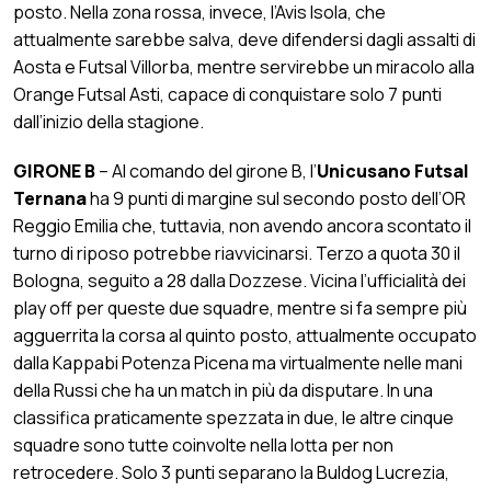
posto. Nella zona rossa, invece, l’Avis Isola, che
attualmente sarebbe salva, deve difendersi dagli assalti di
Aosta e Futsal Villorba, mentre servirebbe un miracolo alla
Orange Futsal Asti, capace di conquistare solo 7 punti
dall’inizio della stagione.
GIRONE B
– Al comando del girone B, l’
Unicusano Futsal
Ternana
ha 9 punti di margine sul secondo posto dell’OR
Reggio Emilia che, tuttavia, non avendo ancora scontato il
turno di riposo potrebbe riavvicinarsi. Terzo a quota 30 il
Bologna, seguito a 28 dalla Dozzese. Vicina l’ufficialità dei
play off per queste due squadre, mentre si fa sempre più
agguerrita la corsa al quinto posto, attualmente occupato
dalla Kappabi Potenza Picena ma virtualmente nelle mani
della Russi che ha un match in più da disputare. In una
classifica praticamente spezzata in due, le altre cinque
squadre sono tutte coinvolte nella lotta per non
retrocedere. Solo 3 punti separano la Buldog Lucrezia,