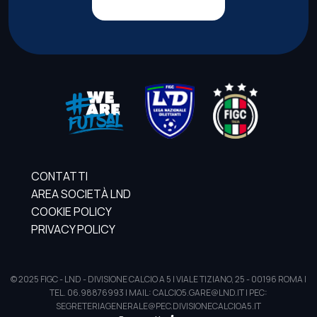
CONTATTI
AREA SOCIETÀ LND
COOKIE POLICY
PRIVACY POLICY
© 2025 FIGC - LND - DIVISIONE CALCIO A 5 | VIALE TIZIANO, 25 - 00196 ROMA |
TEL. 06.98876993 | MAIL: CALCIO5.GARE@LND.IT | PEC:
SEGRETERIAGENERALE@PEC.DIVISIONECALCIOA5.IT