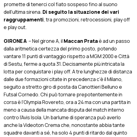
promette di tenerci col fiato sospeso fino al suono
dell’ultima sirena.
Di seguito la situazione dei vari
raggruppamenti
, tra promozioni, retrocessioni, play off
e play out.
GIRONE A
– Nel girone A, il
Maccan Prata
è ad un passo
dalla aritmetica certezza del primo posto, potendo
vantare 11 punti di vantaggio rispetto a MGM 2000 e Città
di Sestu, ferme a quota 31. Decisamente più intricata la
lotta per conquistare i play off. A tre lunghezze di distanza
dalle due formazioni citate in precedenza c’è il Milano,
seguito a stretto giro di posta da Canottieri Belluno e
Futsal Cornedo. Chi può tornare prepotentemente in
corsa è l’Olympia Rovereto, ora a 24 ma con una partita in
meno a causa della mancata disputa del match interno
contro l’Avis Isola. Un barlume di speranza può averlo
anche la Videoton Crema che, nonostante abbia tante
squadre davanti a sé, ha solo 4 punti di ritardo dal quinto