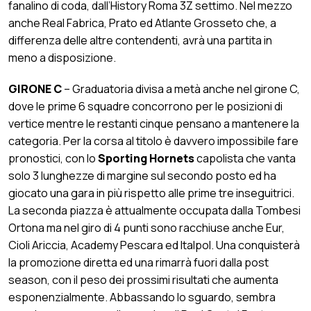
fanalino di coda, dall’History Roma 3Z settimo. Nel mezzo
anche Real Fabrica, Prato ed Atlante Grosseto che, a
differenza delle altre contendenti, avrà una partita in
meno a disposizione.
GIRONE C
– Graduatoria divisa a metà anche nel girone C,
dove le prime 6 squadre concorrono per le posizioni di
vertice mentre le restanti cinque pensano a mantenere la
categoria. Per la corsa al titolo è davvero impossibile fare
pronostici, con lo
Sporting Hornets
capolista che vanta
solo 3 lunghezze di margine sul secondo posto ed ha
giocato una gara in più rispetto alle prime tre inseguitrici.
La seconda piazza è attualmente occupata dalla Tombesi
Ortona ma nel giro di 4 punti sono racchiuse anche Eur,
Cioli Ariccia, Academy Pescara ed Italpol. Una conquisterà
la promozione diretta ed una rimarrà fuori dalla post
season, con il peso dei prossimi risultati che aumenta
esponenzialmente. Abbassando lo sguardo, sembra