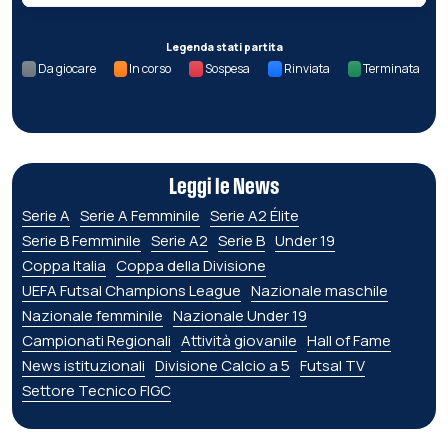
Legenda stati partita
Da giocare
In corso
Sospesa
Rinviata
Terminata
Leggi le News
Serie A
Serie A Femminile
Serie A2 Élite
Serie B Femminile
Serie A2
Serie B
Under 19
Coppa Italia
Coppa della Divisione
UEFA Futsal Champions League
Nazionale maschile
Nazionale femminile
Nazionale Under 19
Campionati Regionali
Attività giovanile
Hall of Fame
News istituzionali
Divisione Calcio a 5
Futsal TV
Settore Tecnico FIGC