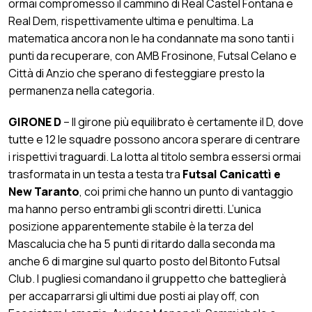
ormai compromesso il cammino di Real Castel Fontana e
Real Dem, rispettivamente ultima e penultima. La
matematica ancora non le ha condannate ma sono tanti i
punti da recuperare, con AMB Frosinone, Futsal Celano e
Città di Anzio che sperano di festeggiare presto la
permanenza nella categoria.
GIRONE D
– Il girone più equilibrato è certamente il D, dove
tutte e 12 le squadre possono ancora sperare di centrare
i rispettivi traguardi. La lotta al titolo sembra essersi ormai
trasformata in un testa a testa tra
Futsal Canicattì e
New Taranto
, coi primi che hanno un punto di vantaggio
ma hanno perso entrambi gli scontri diretti. L’unica
posizione apparentemente stabile è la terza del
Mascalucia che ha 5 punti di ritardo dalla seconda ma
anche 6 di margine sul quarto posto del Bitonto Futsal
Club. I pugliesi comandano il gruppetto che batteglierà
per accaparrarsi gli ultimi due posti ai play off, con