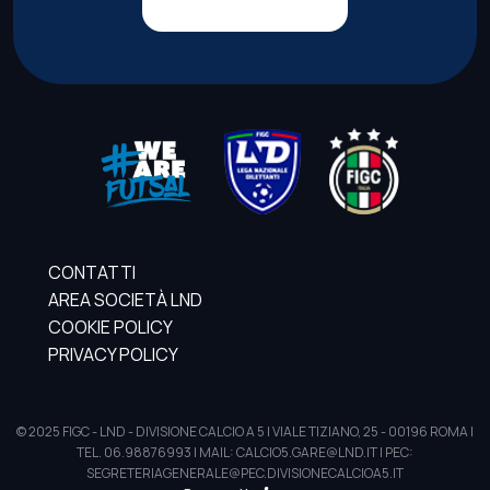
CONTATTI
AREA SOCIETÀ LND
COOKIE POLICY
PRIVACY POLICY
© 2025 FIGC - LND - DIVISIONE CALCIO A 5 | VIALE TIZIANO, 25 - 00196 ROMA |
TEL. 06.98876993 | MAIL: CALCIO5.GARE@LND.IT | PEC:
SEGRETERIAGENERALE@PEC.DIVISIONECALCIOA5.IT