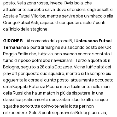
posto. Nella zona rossa, invece, l’Avis Isola, che
attualmente sarebbe salva, deve difendersi dagli assalti di
Aosta e Futsal Villorba, mentre servirebbe un miracolo alla
Orange Futsal Asti, capace di conquistare solo 7 punti
dall’inizio della stagione.
GIRONE B
– Al comando del girone B, l’
Unicusano Futsal
Ternana
ha 9 punti di margine sul secondo posto dell’OR
Reggio Emilia che, tuttavia, non avendo ancora scontato il
turno di riposo potrebbe riavvicinarsi. Terzo a quota 30 il
Bologna, seguito a 28 dalla Dozzese. Vicina l’ufficialità dei
play off per queste due squadre, mentre si fa sempre più
agguerrita la corsa al quinto posto, attualmente occupato
dalla Kappabi Potenza Picena ma virtualmente nelle mani
della Russi che ha un match in più da disputare. In una
classifica praticamente spezzata in due, le altre cinque
squadre sono tutte coinvolte nella lotta per non
retrocedere. Solo 3 punti separano la Buldog Lucrezia,