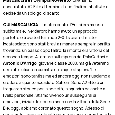
Mascalucia e l’Olympia Rovereto
, che hanno
conquistato l’A2 Elite al termine di due finali combattute e
decise da un solo gol di scarto.
QUI MASCALUCIA
– Il match contro l’Eur si era messo
subito male. I verderoro hanno avuto un approccio
perfetto e trovato il fulmineo 2-0. I siciliani di mister
Incatasciato sono stati bravi a rimanere sempre in partita
trovando, un passo dopo l’altro, la rimonta e la vittoria del
secondo tempo. A tornare sull’impresa del PalaCattani è
Antonio D’Arrigo
, giovane classe 2000, ma già veterano
dei club siciliano in cui milita da cinque stagioni: “Le
emozioni sono tantissime ed ancora oggi non riusciamo a
credere a quanto accaduto. Salire in Serie A2 Elite è un
traguardo storico per la società, la squadra ed anche a
livello personale. Stiamo vivendo un susseguirsi di
emozioni, iniziate lo scorso anno con la vittoria della Serie
B e, oggi, abbiamo coronato questo sogno. Adesso ci
godiamo le vacanze e la vittoria, ma sempre con in testa la