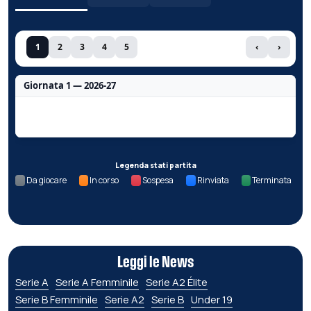
1
2
3
4
5
‹
›
Giornata 1 — 2026-27
Nessun dato per questa giornata.
Legenda stati partita
Da giocare
In corso
Sospesa
Rinviata
Terminata
Leggi le News
Serie A
Serie A Femminile
Serie A2 Élite
Serie B Femminile
Serie A2
Serie B
Under 19