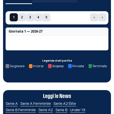
1
2
3
4
5
‹
›
Giornata 1 — 2026-27
Nessun dato per questa giornata.
Legenda stati partita
Da giocare
In corso
Sospesa
Rinviata
Terminata
Leggi le News
Serie A
Serie A Femminile
Serie A2 Élite
Serie B Femminile
Serie A2
Serie B
Under 19