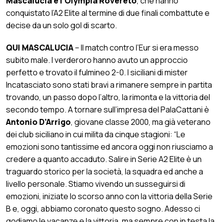
Mascalucia e l’Olympia Rovereto
, che hanno
conquistato l’A2 Elite al termine di due finali combattute e
decise da un solo gol di scarto.
QUI MASCALUCIA
– Il match contro l’Eur si era messo
subito male. I verderoro hanno avuto un approccio
perfetto e trovato il fulmineo 2-0. I siciliani di mister
Incatasciato sono stati bravi a rimanere sempre in partita
trovando, un passo dopo l’altro, la rimonta e la vittoria del
secondo tempo. A tornare sull’impresa del PalaCattani è
Antonio D’Arrigo
, giovane classe 2000, ma già veterano
dei club siciliano in cui milita da cinque stagioni: “Le
emozioni sono tantissime ed ancora oggi non riusciamo a
credere a quanto accaduto. Salire in Serie A2 Elite è un
traguardo storico per la società, la squadra ed anche a
livello personale. Stiamo vivendo un susseguirsi di
emozioni, iniziate lo scorso anno con la vittoria della Serie
B e, oggi, abbiamo coronato questo sogno. Adesso ci
godiamo le vacanze e la vittoria, ma sempre con in testa la