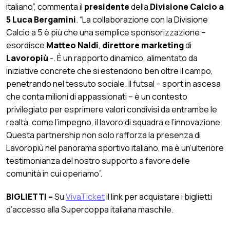
italiano”, commenta il
presidente
della
Divisione Calcio a
5
Luca Bergamini
. “La collaborazione con la Divisione
Calcio a 5 è più che una semplice sponsorizzazione –
esordisce
Matteo Naldi
,
direttore marketing
di
Lavoropiù
-. È un rapporto dinamico, alimentato da
iniziative concrete che si estendono ben oltre il campo,
penetrando nel tessuto sociale. Il futsal – sport in ascesa
che conta milioni di appassionati – è un contesto
privilegiato per esprimere valori condivisi da entrambe le
realtà, come l’impegno, il lavoro di squadra e l’innovazione.
Questa partnership non solo rafforza la presenza di
Lavoropiù nel panorama sportivo italiano, ma è un’ulteriore
testimonianza del nostro supporto a favore delle
comunità in cui operiamo”.
BIGLIETTI –
Su
VivaTicket
il link per acquistare i biglietti
d’accesso alla Supercoppa italiana maschile.