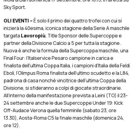
Sky Sport.
GLI EVENTI –
È solo il primo dei quattro trofei con cui si
inizierà la 40esima, iconica stagione della Serie A maschile
targata
Lavoropiù
, Title Sponsor delle Supercoppe e
partner della Divisione Calcio a 5 per tutta la stagione.
Nuova è anche la formula della Supercoppa maschile, una
Final Four: l’Italservice Pesaro campione in carica e
finalista dell’ultima Coppa Italia, i campioni d’Italia della Feldi
Eboli, l’Olimpus Roma finalista dell’ultimo scudetto e la L84,
padrona di casa nonché vincitrice dell’ultima Coppa della
Divisione, si sfideranno a colpi di giocate straordinarie.
All’interno della manifestazione prevista a Leini (TO) il 23-
24 settembre anche le due Supercoppe Under 19: Kick
Off-Audace Verona quella femminile (sabato 23, ore
13.30), Aosta-Roma C5 la finale maschile (domenica 24,
ore 12).