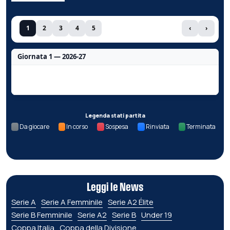
1
2
3
4
5
‹
›
Giornata 1 — 2026-27
Nessun dato per questa giornata.
Legenda stati partita
Da giocare
In corso
Sospesa
Rinviata
Terminata
Leggi le News
Serie A
Serie A Femminile
Serie A2 Élite
Serie B Femminile
Serie A2
Serie B
Under 19
Coppa Italia
Coppa della Divisione