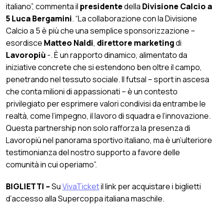
italiano”, commenta il
presidente
della
Divisione Calcio a
5
Luca Bergamini
. “La collaborazione con la Divisione
Calcio a 5 è più che una semplice sponsorizzazione –
esordisce
Matteo Naldi
,
direttore marketing
di
Lavoropiù
-. È un rapporto dinamico, alimentato da
iniziative concrete che si estendono ben oltre il campo,
penetrando nel tessuto sociale. Il futsal – sport in ascesa
che conta milioni di appassionati – è un contesto
privilegiato per esprimere valori condivisi da entrambe le
realtà, come l’impegno, il lavoro di squadra e l’innovazione.
Questa partnership non solo rafforza la presenza di
Lavoropiù nel panorama sportivo italiano, ma è un’ulteriore
testimonianza del nostro supporto a favore delle
comunità in cui operiamo”.
BIGLIETTI –
Su
VivaTicket
il link per acquistare i biglietti
d’accesso alla Supercoppa italiana maschile.