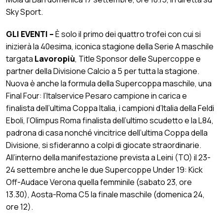
Sky Sport.
GLI EVENTI –
È solo il primo dei quattro trofei con cui si
inizierà la 40esima, iconica stagione della Serie A maschile
targata
Lavoropiù
, Title Sponsor delle Supercoppe e
partner della Divisione Calcio a 5 per tutta la stagione.
Nuova è anche la formula della Supercoppa maschile, una
Final Four: l’Italservice Pesaro campione in carica e
finalista dell’ultima Coppa Italia, i campioni d’Italia della Feldi
Eboli, l’Olimpus Roma finalista dell’ultimo scudetto e la L84,
padrona di casa nonché vincitrice dell’ultima Coppa della
Divisione, si sfideranno a colpi di giocate straordinarie.
All’interno della manifestazione prevista a Leini (TO) il 23-
24 settembre anche le due Supercoppe Under 19: Kick
Off-Audace Verona quella femminile (sabato 23, ore
13.30), Aosta-Roma C5 la finale maschile (domenica 24,
ore 12).