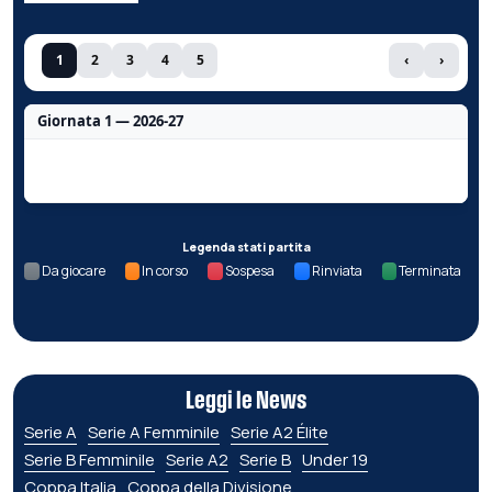
1
2
3
4
5
‹
›
Giornata 1 — 2026-27
Nessun dato per questa giornata.
Legenda stati partita
Da giocare
In corso
Sospesa
Rinviata
Terminata
Leggi le News
Serie A
Serie A Femminile
Serie A2 Élite
Serie B Femminile
Serie A2
Serie B
Under 19
Coppa Italia
Coppa della Divisione