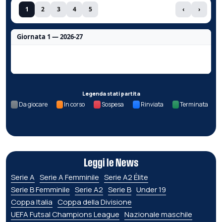
1
2
3
4
5
‹
›
Giornata 1 — 2026-27
Nessun dato per questa giornata.
Legenda stati partita
Da giocare
In corso
Sospesa
Rinviata
Terminata
Leggi le News
Serie A
Serie A Femminile
Serie A2 Élite
Serie B Femminile
Serie A2
Serie B
Under 19
Coppa Italia
Coppa della Divisione
UEFA Futsal Champions League
Nazionale maschile