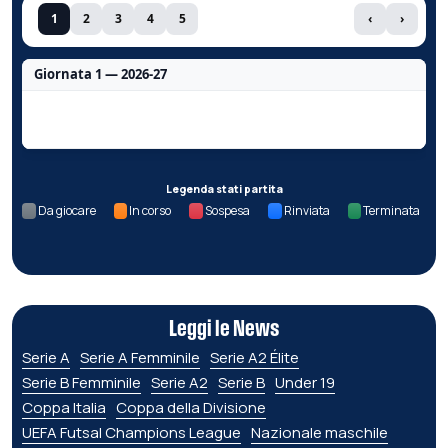
1
2
3
4
5
‹
›
Giornata 1 — 2026-27
Nessun dato per questa giornata.
Legenda stati partita
Da giocare
In corso
Sospesa
Rinviata
Terminata
Leggi le News
Serie A
Serie A Femminile
Serie A2 Élite
Serie B Femminile
Serie A2
Serie B
Under 19
Coppa Italia
Coppa della Divisione
UEFA Futsal Champions League
Nazionale maschile