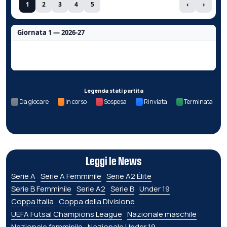
1
2
3
4
5
‹
›
Giornata 1 — 2026-27
Nessun dato per questa giornata.
Legenda stati partita
Da giocare
In corso
Sospesa
Rinviata
Terminata
Leggi le News
Serie A
Serie A Femminile
Serie A2 Élite
Serie B Femminile
Serie A2
Serie B
Under 19
Coppa Italia
Coppa della Divisione
UEFA Futsal Champions League
Nazionale maschile
Nazionale femminile
Nazionale Under 19