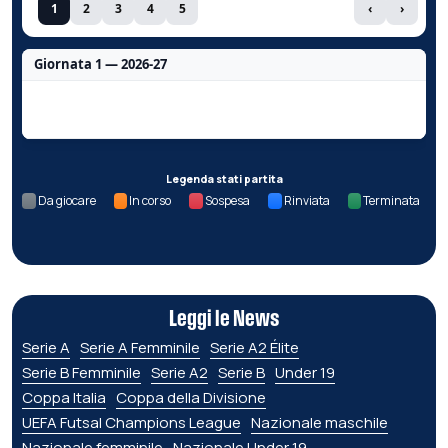
1
2
3
4
5
‹
›
Giornata 1 — 2026-27
Nessun dato per questa giornata.
Legenda stati partita
Da giocare
In corso
Sospesa
Rinviata
Terminata
Leggi le News
Serie A
Serie A Femminile
Serie A2 Élite
Serie B Femminile
Serie A2
Serie B
Under 19
Coppa Italia
Coppa della Divisione
UEFA Futsal Champions League
Nazionale maschile
Nazionale femminile
Nazionale Under 19