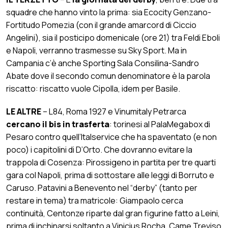
squadre che hanno vinto la prima: sia Ecocity Genzano-
Fortitudo Pomezia (con il grande amarcord di Ciccio
Angelini), sia il posticipo domenicale (ore 21) tra Feldi Eboli
e Napoli, verranno trasmesse su Sky Sport. Ma in
Campania c’è anche Sporting Sala Consilina-Sandro
Abate dove il secondo comun denominatore è la parola
riscatto: riscatto vuole Cipolla, idem per Basile.
LE ALTRE
– L84, Roma 1927 e Vinumitaly Petrarca
cercano il bis in trasferta
: torinesi al PalaMegabox di
Pesaro contro quell’Italservice che ha spaventato (e non
poco) i capitolini di D’Orto. Che dovranno evitare la
trappola di Cosenza: Pirossigeno in partita per tre quarti
gara col Napoli, prima di sottostare alle leggi di Borruto e
Caruso. Patavini a Benevento nel “derby” (tanto per
restare in tema) tra matricole: Giampaolo cerca
continuità, Centonze riparte dal gran figurine fatto a Leini,
prima di inchinarsi soltanto a Vinicius Rocha. Came Treviso