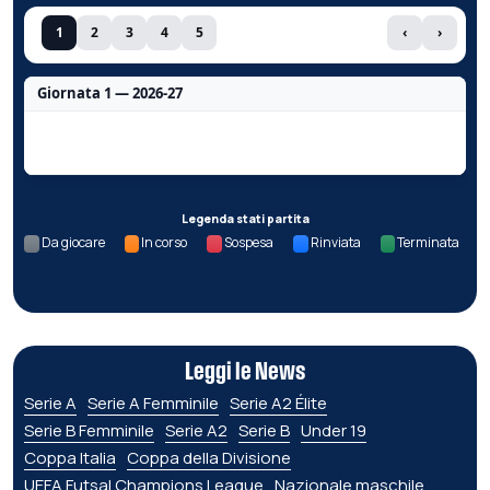
1
2
3
4
5
‹
›
Giornata 1 — 2026-27
Nessun dato per questa giornata.
Legenda stati partita
Da giocare
In corso
Sospesa
Rinviata
Terminata
Leggi le News
Serie A
Serie A Femminile
Serie A2 Élite
Serie B Femminile
Serie A2
Serie B
Under 19
Coppa Italia
Coppa della Divisione
UEFA Futsal Champions League
Nazionale maschile