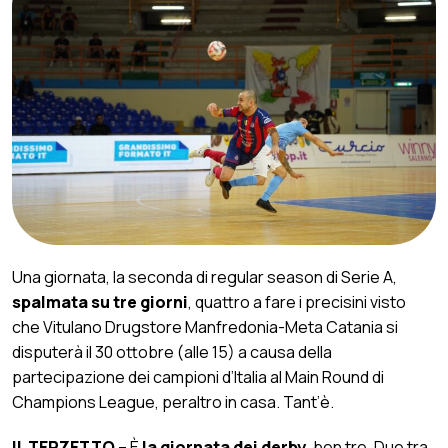
Una giornata, la seconda di regular season di Serie A,
spalmata su tre giorni
, quattro a fare i precisini visto
che Vitulano Drugstore Manfredonia-Meta Catania si
disputerà il 30 ottobre (alle 15) a causa della
partecipazione dei campioni d’Italia al Main Round di
Champions League, peraltro in casa. Tant’è.
IL TERZETTO
– È
la giornata dei derby
, ben tre. Due tra