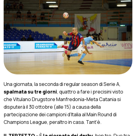
Una giornata, la seconda di regular season di Serie A,
spalmata su tre giorni
, quattro a fare i precisini visto
che Vitulano Drugstore Manfredonia-Meta Catania si
disputerà il 30 ottobre (alle 15) a causa della
partecipazione dei campioni d’Italia al Main Round di
Champions League, peraltro in casa. Tant’è.
IL TERZETTO
– È
la giornata dei derby
, ben tre. Due tra