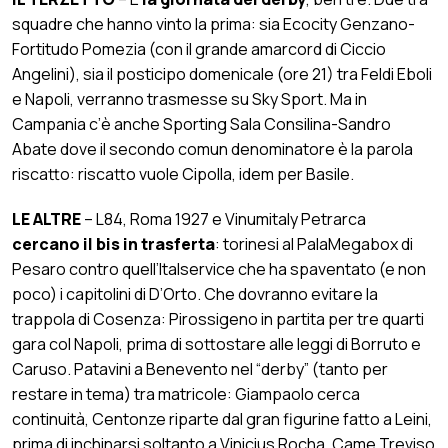
squadre che hanno vinto la prima: sia Ecocity Genzano-
Fortitudo Pomezia (con il grande amarcord di Ciccio
Angelini), sia il posticipo domenicale (ore 21) tra Feldi Eboli
e Napoli, verranno trasmesse su Sky Sport. Ma in
Campania c’è anche Sporting Sala Consilina-Sandro
Abate dove il secondo comun denominatore è la parola
riscatto: riscatto vuole Cipolla, idem per Basile.
LE ALTRE
– L84, Roma 1927 e Vinumitaly Petrarca
cercano il bis in trasferta
: torinesi al PalaMegabox di
Pesaro contro quell’Italservice che ha spaventato (e non
poco) i capitolini di D’Orto. Che dovranno evitare la
trappola di Cosenza: Pirossigeno in partita per tre quarti
gara col Napoli, prima di sottostare alle leggi di Borruto e
Caruso. Patavini a Benevento nel “derby” (tanto per
restare in tema) tra matricole: Giampaolo cerca
continuità, Centonze riparte dal gran figurine fatto a Leini,
prima di inchinarsi soltanto a Vinicius Rocha. Came Treviso