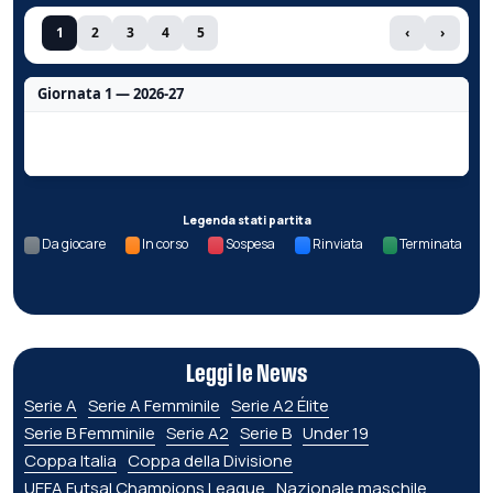
1
2
3
4
5
‹
›
Giornata 1 — 2026-27
Nessun dato per questa giornata.
Legenda stati partita
Da giocare
In corso
Sospesa
Rinviata
Terminata
Leggi le News
Serie A
Serie A Femminile
Serie A2 Élite
Serie B Femminile
Serie A2
Serie B
Under 19
Coppa Italia
Coppa della Divisione
UEFA Futsal Champions League
Nazionale maschile