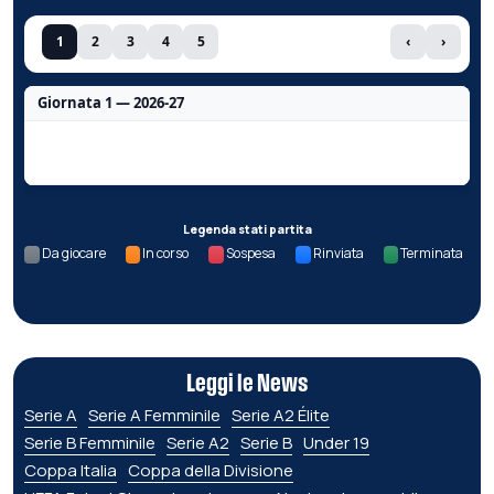
1
2
3
4
5
‹
›
Giornata 1 — 2026-27
Nessun dato per questa giornata.
Legenda stati partita
Da giocare
In corso
Sospesa
Rinviata
Terminata
Leggi le News
Serie A
Serie A Femminile
Serie A2 Élite
Serie B Femminile
Serie A2
Serie B
Under 19
Coppa Italia
Coppa della Divisione