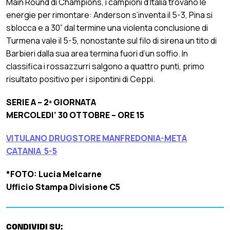
Main Round di Champions, i campioni d’Italia trovano le
energie per rimontare: Anderson s’inventa il 5-3, Pina si
sblocca e a 30” dal termine una violenta conclusione di
Turmena vale il 5-5, nonostante sul filo di sirena un tito di
Barbieri dalla sua area termina fuori d’un soffio. In
classifica i rossazzurri salgono a quattro punti, primo
risultato positivo per i sipontini di Ceppi.
SERIE A – 2ª GIORNATA
MERCOLEDI’ 30 OTTOBRE – ORE 15
VITULANO DRUGSTORE MANFREDONIA-META
CATANIA 5-5
*FOTO: Lucia Melcarne
Ufficio Stampa Divisione C5
CONDIVIDI SU: