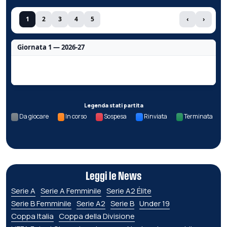
1
2
3
4
5
‹
›
Giornata 1 — 2026-27
Nessun dato per questa giornata.
Legenda stati partita
Da giocare
In corso
Sospesa
Rinviata
Terminata
Leggi le News
Serie A
Serie A Femminile
Serie A2 Élite
Serie B Femminile
Serie A2
Serie B
Under 19
Coppa Italia
Coppa della Divisione