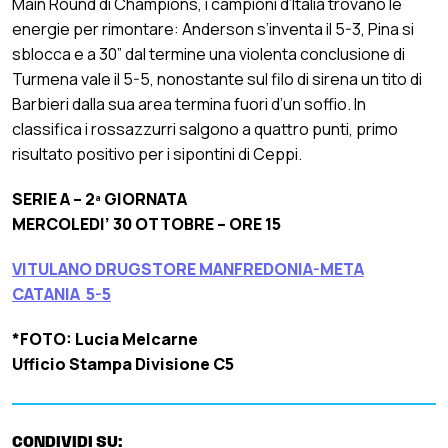
Main Round di Champions, i campioni d’Italia trovano le
energie per rimontare: Anderson s’inventa il 5-3, Pina si
sblocca e a 30” dal termine una violenta conclusione di
Turmena vale il 5-5, nonostante sul filo di sirena un tito di
Barbieri dalla sua area termina fuori d’un soffio. In
classifica i rossazzurri salgono a quattro punti, primo
risultato positivo per i sipontini di Ceppi.
SERIE A – 2ª GIORNATA
MERCOLEDI’ 30 OTTOBRE – ORE 15
VITULANO DRUGSTORE MANFREDONIA-META
CATANIA 5-5
*FOTO: Lucia Melcarne
Ufficio Stampa Divisione C5
CONDIVIDI SU: