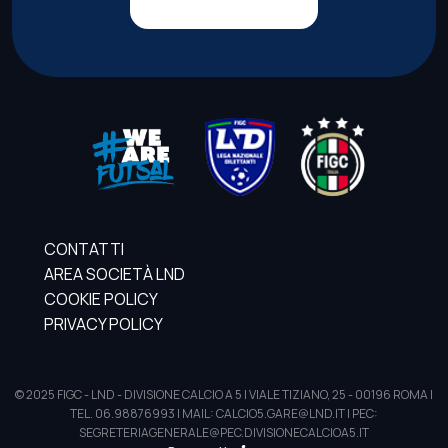
CONTATTI
AREA SOCIETÀ LND
COOKIE POLICY
PRIVACY POLICY
© 2025 FIGC - LND - DIVISIONE CALCIO A 5 | VIALE TIZIANO, 25 - 00196 ROMA |
TEL. 06.98876993 | MAIL: CALCIO5.GARE@LND.IT | PEC:
SEGRETERIAGENERALE@PEC.DIVISIONECALCIOA5.IT