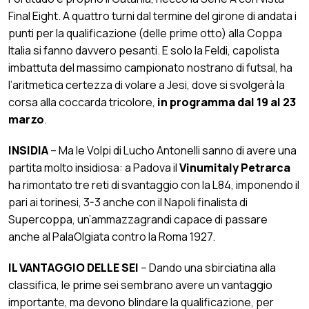
Final Eight. A quattro turni dal termine del girone di andata i
punti per la qualificazione (delle prime otto) alla Coppa
Italia si fanno davvero pesanti. E solo la Feldi, capolista
imbattuta del massimo campionato nostrano di futsal, ha
l’aritmetica certezza di volare a Jesi, dove si svolgerà la
corsa alla coccarda tricolore,
in programma dal 19 al 23
marzo
.
INSIDIA
– Ma le Volpi di Lucho Antonelli sanno di avere una
partita molto insidiosa: a Padova il
Vinumitaly Petrarca
ha rimontato tre reti di svantaggio con la L84, imponendo il
pari ai torinesi, 3-3 anche con il Napoli finalista di
Supercoppa, un’ammazzagrandi capace di passare
anche al PalaOlgiata contro la Roma 1927.
IL VANTAGGIO DELLE SEI
– Dando una sbirciatina alla
classifica, le prime sei sembrano avere un vantaggio
importante, ma devono blindare la qualificazione, per