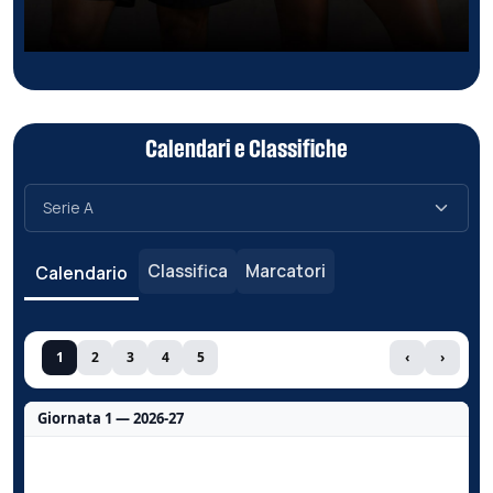
Calendari e Classifiche
Classifica
Marcatori
Calendario
1
2
3
4
5
‹
›
Giornata 1 — 2026-27
Nessun dato per questa giornata.