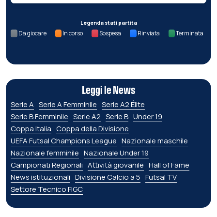
Legenda stati partita
Da giocare
In corso
Sospesa
Rinviata
Terminata
Leggi le News
Serie A
Serie A Femminile
Serie A2 Élite
Serie B Femminile
Serie A2
Serie B
Under 19
Coppa Italia
Coppa della Divisione
UEFA Futsal Champions League
Nazionale maschile
Nazionale femminile
Nazionale Under 19
Campionati Regionali
Attività giovanile
Hall of Fame
News istituzionali
Divisione Calcio a 5
Futsal TV
Settore Tecnico FIGC