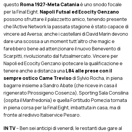
questo
Roma 1927-Meta Catania
è uno snodo focale
per la Final Eight.
Napoli Futsal ed Ecocity Genzano
possono sfruttare il palazzetto amico, tenendo presente
che l’Active Network la passata stagione è stato capace di
vincere ad Aversa; anche i castellani di David Marin devono
dare una scossa a un moment tutt’altro che magic e
farebbero bene ad attenzionare il nuovo Benevento di
Scarpitti, rivoluzionato dal futsalmercato. Vincere per
Napoli ed Ecocity Genzano ipotecare la qualificazione e
tenere anche a distanza una
L84 alle prese con il
sempre ostico Came Treviso
di Sylvio Rocha, in piena
bagarre insieme a Sandro Abate (che riceve in casa il
rigenerato Pirossigeno Cosenza), Sporting Sala Consilina
(ospita il Manfredonia) e quella Fortitudo Pomezia tornata
in piena corsa per la Final Eight, imbattuta in casa, ma di
fronte al redivivo Italservice Pesaro.
IN TV
– Ben sei anticipi di venerdì, le restanti due gare al