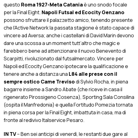
questo
Roma 1927-Meta Catania
è uno snodo focale
per la Final Eight.
Napoli Futsal ed Ecocity Genzano
possono sfruttare il palazzetto amico, tenendo presente
che l’Active Network la passata stagione è stato capace di
vincere ad Aversa; anche i castellani di David Marin devono
dare una scossa a un moment tutt’altro che magic e
farebbero bene ad attenzionare il nuovo Benevento di
Scarpitti, rivoluzionato dal futsalmercato. Vincere per
Napoli ed Ecocity Genzano ipotecare la qualificazione e
tenere anche a distanza una
L84 alle prese con il
sempre ostico Came Treviso
di Sylvio Rocha, in piena
bagarre insieme a Sandro Abate (che riceve in casa il
rigenerato Pirossigeno Cosenza), Sporting Sala Consilina
(ospita il Manfredonia) e quella Fortitudo Pomezia tornata
in piena corsa per la Final Eight, imbattuta in casa, ma di
fronte al redivivo Italservice Pesaro.
IN TV
– Ben sei anticipi di venerdì, le restanti due gare al