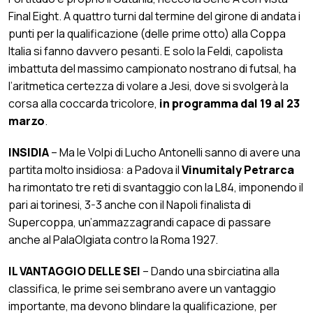
Final Eight. A quattro turni dal termine del girone di andata i
punti per la qualificazione (delle prime otto) alla Coppa
Italia si fanno davvero pesanti. E solo la Feldi, capolista
imbattuta del massimo campionato nostrano di futsal, ha
l’aritmetica certezza di volare a Jesi, dove si svolgerà la
corsa alla coccarda tricolore,
in programma dal 19 al 23
marzo
.
INSIDIA
– Ma le Volpi di Lucho Antonelli sanno di avere una
partita molto insidiosa: a Padova il
Vinumitaly Petrarca
ha rimontato tre reti di svantaggio con la L84, imponendo il
pari ai torinesi, 3-3 anche con il Napoli finalista di
Supercoppa, un’ammazzagrandi capace di passare
anche al PalaOlgiata contro la Roma 1927.
IL VANTAGGIO DELLE SEI
– Dando una sbirciatina alla
classifica, le prime sei sembrano avere un vantaggio
importante, ma devono blindare la qualificazione, per