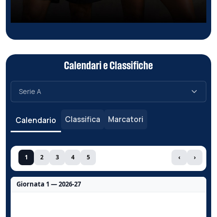
Calendari e Classifiche
Classifica
Marcatori
Calendario
1
2
3
4
5
‹
›
Giornata 1 — 2026-27
Nessun dato per questa giornata.