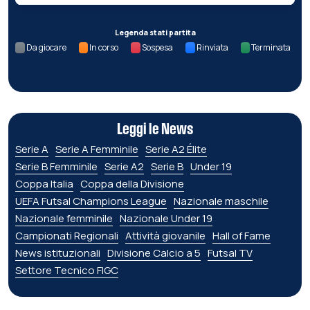
Legenda stati partita
Da giocare
In corso
Sospesa
Rinviata
Terminata
Leggi le News
Serie A
Serie A Femminile
Serie A2 Élite
Serie B Femminile
Serie A2
Serie B
Under 19
Coppa Italia
Coppa della Divisione
UEFA Futsal Champions League
Nazionale maschile
Nazionale femminile
Nazionale Under 19
Campionati Regionali
Attività giovanile
Hall of Fame
News istituzionali
Divisione Calcio a 5
Futsal TV
Settore Tecnico FIGC