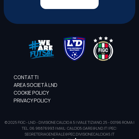
CONTATTI
AREA SOCIETÀ LND
COOKIE POLICY
PRIVACY POLICY
© 2025 FIGC - LND - DIVISIONE CALCIO A 5 | VIALE TIZIANO, 25 - 00196 ROMA |
TEL. 06.98876993 | MAIL: CALCIO5.GARE@LND.IT | PEC:
SEGRETERIAGENERALE@PEC.DIVISIONECALCIOA5.IT