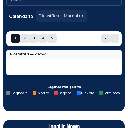
Classifica
Marcatori
Calendario
1
2
3
4
5
‹
›
Giornata 1 — 2026-27
Nessun dato per questa giornata.
Legenda stati partita
Da giocare
In corso
Sospesa
Rinviata
Terminata
Leggi le News