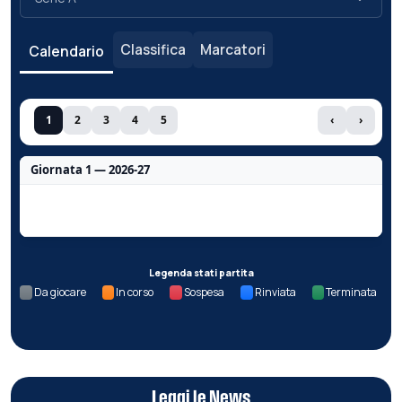
Classifica
Marcatori
Calendario
1
2
3
4
5
‹
›
Giornata 1 — 2026-27
Nessun dato per questa giornata.
Legenda stati partita
Da giocare
In corso
Sospesa
Rinviata
Terminata
Leggi le News