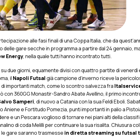
rtecipazione alle fasi finali di una Coppa Italia, che da quest’a
so delle gare secche in programma a partire dal 24 gennaio, ma
ew Energy
, nella quale tutti hanno incontrato tutti.
u due giorni, equamente divisi con quattro partite di venerdì 
ma, il
Napoli Futsal
già campione d’inverno riceve la pericolo
o di importanti match, come lo scontro salvezza fra
Italservic
rò con 360GG Monastir-Sandro Abate Avellino, il primo incontro
Salvo Samperi
, di nuovo a Catania con la sua Feldi Eboli. Sabat
 Aniene e Fortitudo Pomezia, punti importanti in palio a Pistoi
 e un Pescara voglioso di tornare nei piani alti della classifi
lino di coda Melilli per continuare la sua risalita. Chiusura co
e le gare saranno trasmesse
in diretta streaming su futsal 