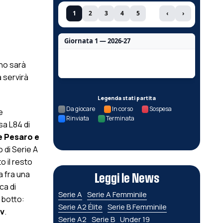
1
2
3
4
5
‹
›
Giornata 1 — 2026-27
Nessun dato per questa giornata.
nno sarà
 servirà
Legenda stati partita
Da giocare
In corso
Sospesa
e
Rinviata
Terminata
sa L84 di
e Pesaro e
 di Serie A
o il resto
a fra una
Leggi le News
ca di
Serie A
Serie A Femminile
l botto:
Serie A2 Élite
Serie B Femminile
tv
.
Serie A2
Serie B
Under 19