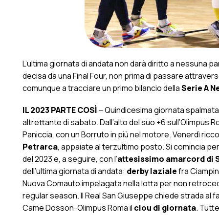
L’ultima giornata di andata non darà diritto a nessuna pa
decisa da una Final Four, non prima di passare attraver
comunque a tracciare un primo bilancio della
Serie A N
IL 2023 PARTE COSÌ
– Quindicesima giornata spalmata s
altrettante di sabato. Dall’alto del suo +6 sull’Olimpus Ro
Paniccia, con un Borruto in più nel motore. Venerdì ricc
Petrarca
, appaiate al terzultimo posto. Si comincia pe
del 2023 e, a seguire, con l’
attesissimo amarcord di 
dell’ultima giornata di andata:
derby laziale
fra Ciampino
Nuova Comauto impelagata nella lotta per non retrocedere
regular season. Il Real San Giuseppe chiede strada al fana
Came Dosson-Olimpus Roma il
clou di giornata
. Tutt